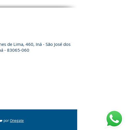
es de Lima, 460, Iná - São José dos
ná - 83065-060
 ❤️ por
Onegate