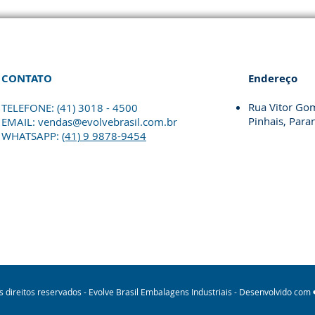
CONTATO
Endereço
Rua Vitor Gom
TELEFONE: (41) 3018 - 4500
Pinhais, Para
EMAIL:
vendas@evolvebrasil.com.br
WHATSAPP:
(41) 9 9878-9454
s direitos reservados - Evolve Brasil Embalagens Industriais - Desenvolvido com